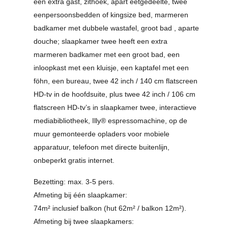
een extra gast, zithoek, apart eetgedeelte, twee
eenpersoonsbedden of kingsize bed, marmeren
badkamer met dubbele wastafel, groot bad , aparte
douche; slaapkamer twee heeft een extra
marmeren badkamer met een groot bad, een
inloopkast met een kluisje, een kaptafel met een
föhn, een bureau, twee 42 inch / 140 cm flatscreen
HD-tv in de hoofdsuite, plus twee 42 inch / 106 cm
flatscreen HD-tv’s in slaapkamer twee, interactieve
mediabibliotheek, Illy® espressomachine, op de
muur gemonteerde opladers voor mobiele
apparatuur, telefoon met directe buitenlijn,
onbeperkt gratis internet.
Bezetting: max. 3-5 pers.
Afmeting bij één slaapkamer:
74m² inclusief balkon (hut 62m² / balkon 12m²).
Afmeting bij twee slaapkamers: