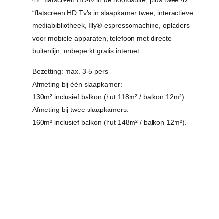
42” flatscreen HD-tv in de hoofdsuite, plus twee 42
“flatscreen HD Tv’s in slaapkamer twee, interactieve
mediabibliotheek, Illy®-espressomachine, opladers
voor mobiele apparaten, telefoon met directe
buitenlijn, onbeperkt gratis internet.
Bezetting: max. 3-5 pers.
Afmeting bij één slaapkamer:
130m² inclusief balkon (hut 118m² / balkon 12m²).
Afmeting bij twee slaapkamers:
160m² inclusief balkon (hut 148m² / balkon 12m²).