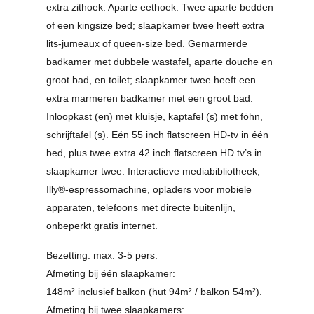
extra zithoek. Aparte eethoek. Twee aparte bedden
of een kingsize bed; slaapkamer twee heeft extra
lits-jumeaux of queen-size bed. Gemarmerde
badkamer met dubbele wastafel, aparte douche en
groot bad, en toilet; slaapkamer twee heeft een
extra marmeren badkamer met een groot bad.
Inloopkast (en) met kluisje, kaptafel (s) met föhn,
schrijftafel (s). Eén 55 inch flatscreen HD-tv in één
bed, plus twee extra 42 inch flatscreen HD tv’s in
slaapkamer twee. Interactieve mediabibliotheek,
Illy®-espressomachine, opladers voor mobiele
apparaten, telefoons met directe buitenlijn,
onbeperkt gratis internet.
Bezetting: max. 3-5 pers.
Afmeting bij één slaapkamer:
148m² inclusief balkon (hut 94m² / balkon 54m²).
Afmeting bij twee slaapkamers: