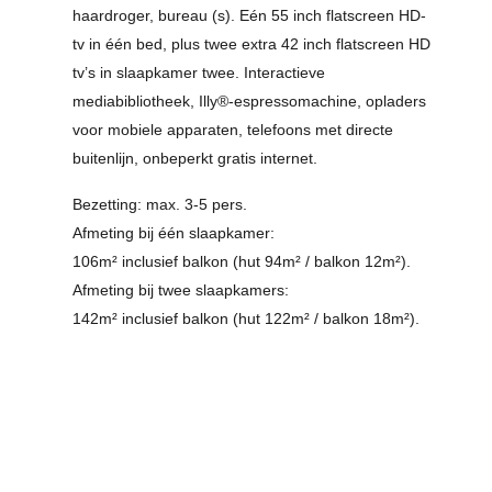
haardroger, bureau (s). Eén 55 inch flatscreen HD-
tv in één bed, plus twee extra 42 inch flatscreen HD
tv’s in slaapkamer twee. Interactieve
mediabibliotheek, Illy®-espressomachine, opladers
voor mobiele apparaten, telefoons met directe
buitenlijn, onbeperkt gratis internet.
Bezetting: max. 3-5 pers.
Afmeting bij één slaapkamer:
106m² inclusief balkon (hut 94m² / balkon 12m²).
Afmeting bij twee slaapkamers:
142m² inclusief balkon (hut 122m² / balkon 18m²).